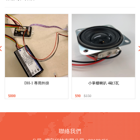
DH-1 專用外掛
小掌櫃喇叭 4歐3瓦
$800
$90
$150
聯絡我們